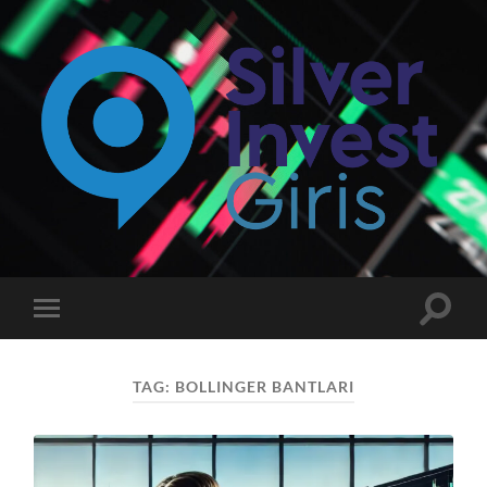
Silverinvest
Giriş
-
Silver
invest
Toggle
Toggle
Güncel
search
mobile
Giriş
field
menu
Adresi
TAG:
BOLLINGER BANTLARI