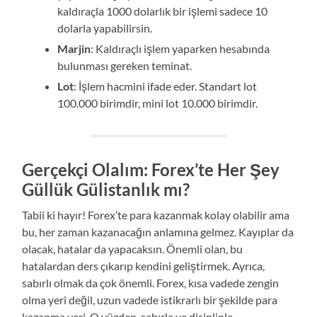
kaldıraçla 1000 dolarlık bir işlemi sadece 10
dolarla yapabilirsin.
Marjin
: Kaldıraçlı işlem yaparken hesabında
bulunması gereken teminat.
Lot
: İşlem hacmini ifade eder. Standart lot
100.000 birimdir, mini lot 10.000 birimdir.
Gerçekçi Olalım: Forex’te Her Şey
Güllük Gülistanlık mı?
Tabii ki hayır! Forex’te para kazanmak kolay olabilir ama
bu, her zaman kazanacağın anlamına gelmez. Kayıplar da
olacak, hatalar da yapacaksın. Önemli olan, bu
hatalardan ders çıkarıp kendini geliştirmek. Ayrıca,
sabırlı olmak da çok önemli. Forex, kısa vadede zengin
olma yeri değil, uzun vadede istikrarlı bir şekilde para
kazanma yeri. O yüzden, sabırla ve disiplinle