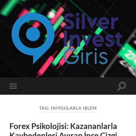
Silverinvest
Giriş
-
Silver
invest
Toggle
Toggle
Güncel
search
mobile
Giriş
field
menu
Adresi
TAG:
DUYGULARLA IŞLEM
Forex Psikolojisi: Kazananlarla
Kaybedenleri Ayıran İnce Çizgi