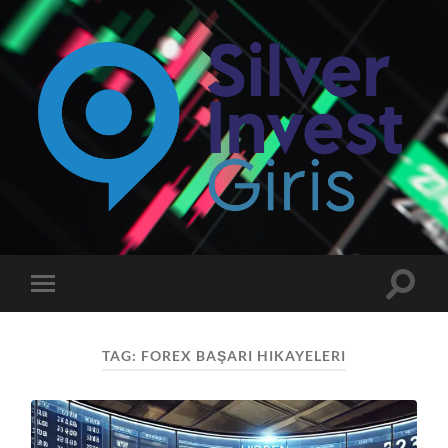
Silverinvest
Giriş
-
Silver
invest
Toggle
Toggle
Güncel
search
mobile
Giriş
field
menu
Adresi
TAG:
FOREX BAŞARI HIKAYELERI