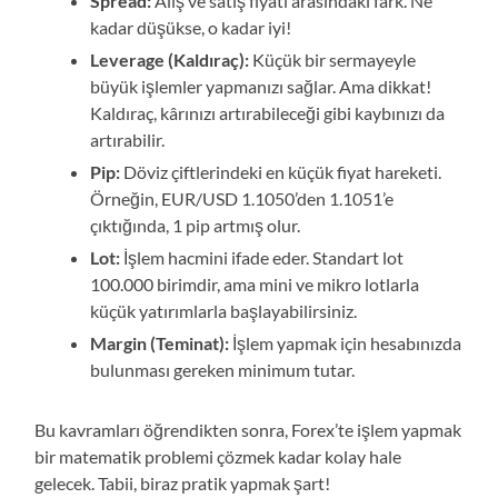
Spread:
Alış ve satış fiyatı arasındaki fark. Ne
kadar düşükse, o kadar iyi!
Leverage (Kaldıraç):
Küçük bir sermayeyle
büyük işlemler yapmanızı sağlar. Ama dikkat!
Kaldıraç, kârınızı artırabileceği gibi kaybınızı da
artırabilir.
Pip:
Döviz çiftlerindeki en küçük fiyat hareketi.
Örneğin, EUR/USD 1.1050’den 1.1051’e
çıktığında, 1 pip artmış olur.
Lot:
İşlem hacmini ifade eder. Standart lot
100.000 birimdir, ama mini ve mikro lotlarla
küçük yatırımlarla başlayabilirsiniz.
Margin (Teminat):
İşlem yapmak için hesabınızda
bulunması gereken minimum tutar.
Bu kavramları öğrendikten sonra, Forex’te işlem yapmak
bir matematik problemi çözmek kadar kolay hale
gelecek. Tabii, biraz pratik yapmak şart!