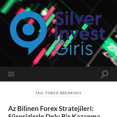
Silverinvest
Giriş
-
Silver
invest
Toggle
Toggle
Güncel
search
mobile
Giriş
field
menu
Adresi
TAG:
FOREX BREAKOUT
Az Bilinen Forex Stratejileri:
Sürprizlerle Dolu Bir Kazanma