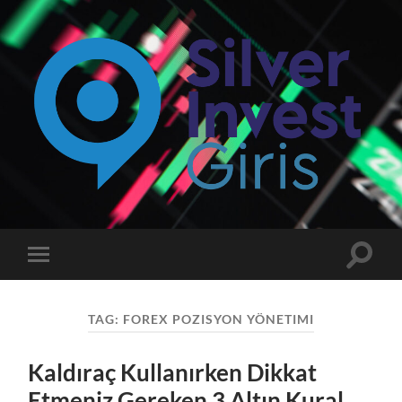
Silverinvest
Giriş
-
Silver
invest
Toggle
Toggle
Güncel
search
mobile
Giriş
field
menu
Adresi
TAG:
FOREX POZISYON YÖNETIMI
Kaldıraç Kullanırken Dikkat
Etmeniz Gereken 3 Altın Kural