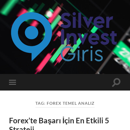
Silverinvest
Giriş
-
Silver
invest
Toggle
Toggle
Güncel
search
mobile
Giriş
field
menu
Adresi
TAG:
FOREX TEMEL ANALIZ
Forex’te Başarı İçin En Etkili 5
Strateji