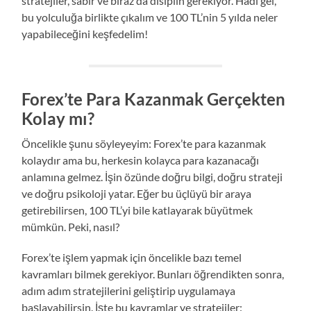
stratejiler, sabır ve biraz da disiplin gerekiyor. Hadi gel,
bu yolculuğa birlikte çıkalım ve 100 TL’nin 5 yılda neler
yapabileceğini keşfedelim!
Forex’te Para Kazanmak Gerçekten
Kolay mı?
Öncelikle şunu söyleyeyim: Forex’te para kazanmak
kolaydır ama bu, herkesin kolayca para kazanacağı
anlamına gelmez. İşin özünde doğru bilgi, doğru strateji
ve doğru psikoloji yatar. Eğer bu üçlüyü bir araya
getirebilirsen, 100 TL’yi bile katlayarak büyütmek
mümkün. Peki, nasıl?
Forex’te işlem yapmak için öncelikle bazı temel
kavramları bilmek gerekiyor. Bunları öğrendikten sonra,
adım adım stratejilerini geliştirip uygulamaya
başlayabilirsin. İşte bu kavramlar ve stratejiler: