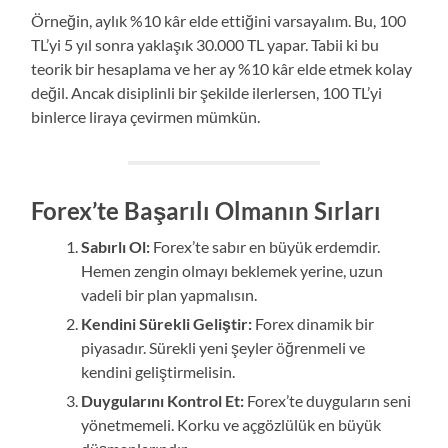
Örneğin, aylık %10 kâr elde ettiğini varsayalım. Bu, 100
TL’yi 5 yıl sonra yaklaşık 30.000 TL yapar. Tabii ki bu
teorik bir hesaplama ve her ay %10 kâr elde etmek kolay
değil. Ancak disiplinli bir şekilde ilerlersen, 100 TL’yi
binlerce liraya çevirmen mümkün.
Forex’te Başarılı Olmanın Sırları
Sabırlı Ol:
Forex’te sabır en büyük erdemdir.
Hemen zengin olmayı beklemek yerine, uzun
vadeli bir plan yapmalısın.
Kendini Sürekli Geliştir:
Forex dinamik bir
piyasadır. Sürekli yeni şeyler öğrenmeli ve
kendini geliştirmelisin.
Duygularını Kontrol Et:
Forex’te duyguların seni
yönetmemeli. Korku ve açgözlülük en büyük