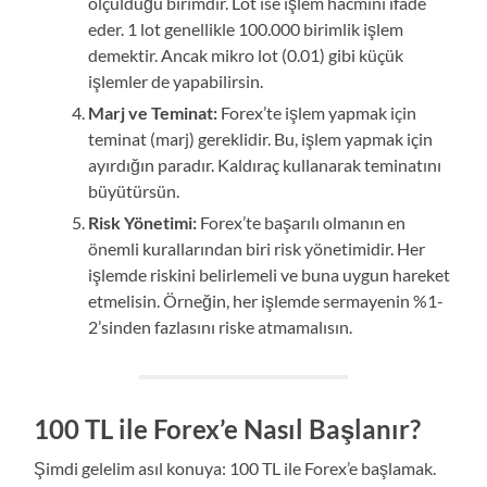
ölçüldüğü birimdir. Lot ise işlem hacmini ifade
eder. 1 lot genellikle 100.000 birimlik işlem
demektir. Ancak mikro lot (0.01) gibi küçük
işlemler de yapabilirsin.
Marj ve Teminat:
Forex’te işlem yapmak için
teminat (marj) gereklidir. Bu, işlem yapmak için
ayırdığın paradır. Kaldıraç kullanarak teminatını
büyütürsün.
Risk Yönetimi:
Forex’te başarılı olmanın en
önemli kurallarından biri risk yönetimidir. Her
işlemde riskini belirlemeli ve buna uygun hareket
etmelisin. Örneğin, her işlemde sermayenin %1-
2’sinden fazlasını riske atmamalısın.
100 TL ile Forex’e Nasıl Başlanır?
Şimdi gelelim asıl konuya: 100 TL ile Forex’e başlamak.