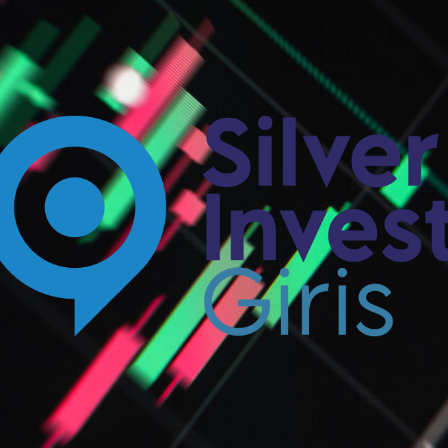
Silverinvest
Giriş
-
Silver
invest
Güncel