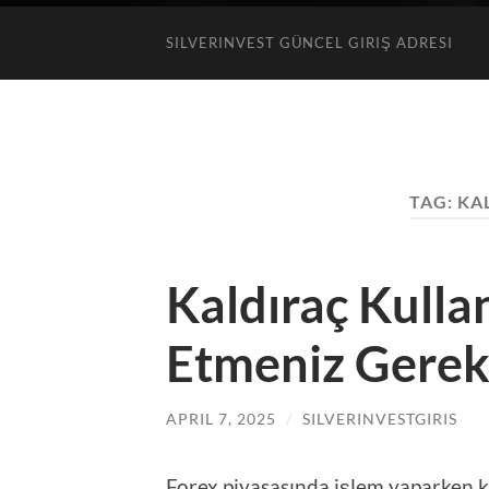
SILVERINVEST GÜNCEL GIRIŞ ADRESI
TAG:
KA
Kaldıraç Kulla
Etmeniz Gereke
APRIL 7, 2025
/
SILVERINVESTGIRIS
Forex piyasasında işlem yaparken k