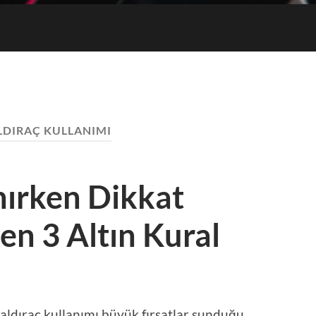
Giriş
Adresi
LDIRAÇ KULLANIMI
nırken Dikkat
n 3 Altın Kural
aldıraç kullanımı büyük fırsatlar sunduğu