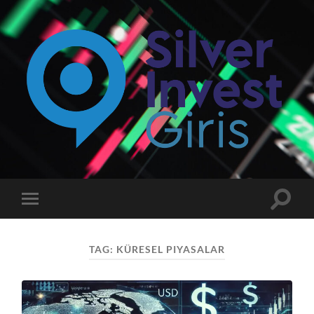
Silverinvest
Giriş
-
Silver
invest
Toggle
Toggle
Güncel
search
mobile
Giriş
field
menu
Adresi
TAG:
KÜRESEL PIYASALAR