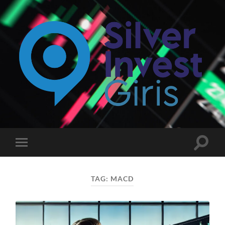
Silverinvest
Giriş
-
Silver
invest
Toggle
Toggle
Güncel
search
mobile
Giriş
field
menu
Adresi
TAG:
MACD