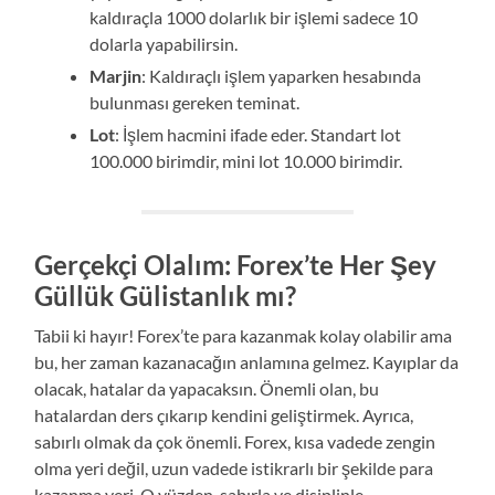
kaldıraçla 1000 dolarlık bir işlemi sadece 10
dolarla yapabilirsin.
Marjin
: Kaldıraçlı işlem yaparken hesabında
bulunması gereken teminat.
Lot
: İşlem hacmini ifade eder. Standart lot
100.000 birimdir, mini lot 10.000 birimdir.
Gerçekçi Olalım: Forex’te Her Şey
Güllük Gülistanlık mı?
Tabii ki hayır! Forex’te para kazanmak kolay olabilir ama
bu, her zaman kazanacağın anlamına gelmez. Kayıplar da
olacak, hatalar da yapacaksın. Önemli olan, bu
hatalardan ders çıkarıp kendini geliştirmek. Ayrıca,
sabırlı olmak da çok önemli. Forex, kısa vadede zengin
olma yeri değil, uzun vadede istikrarlı bir şekilde para
kazanma yeri. O yüzden, sabırla ve disiplinle