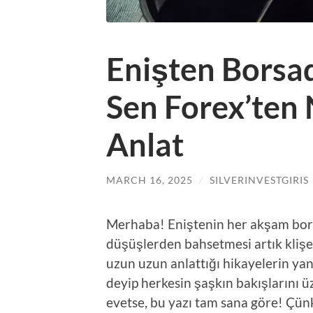
Enişten Borsa
Sen Forex’ten 
Anlat
MARCH 16, 2025
/
SILVERINVESTGIRIS
Merhaba! Eniştenin her akşam bors
düşüşlerden bahsetmesi artık klişe
uzun uzun anlattığı hikayelerin ya
deyip herkesin şaşkın bakışlarını ü
evetse, bu yazı tam sana göre! Çün