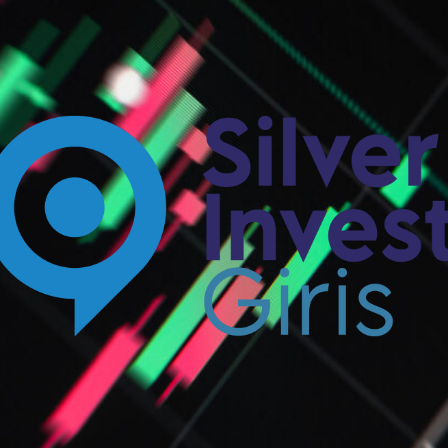
Silverinvest
Giriş
-
Silver
invest
Güncel