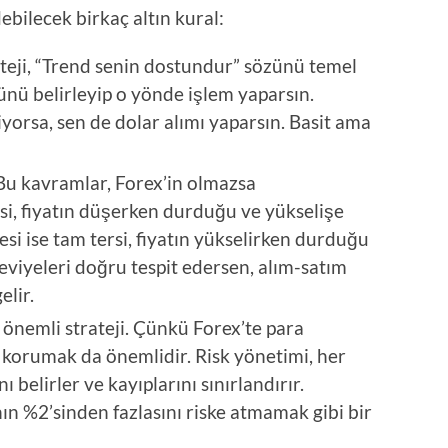
debilecek birkaç altın kural:
ateji, “Trend senin dostundur” sözünü temel
nünü belirleyip o yönde işlem yaparsın.
iyorsa, sen de dolar alımı yaparsın. Basit ama
 Bu kavramlar, Forex’in olmazsa
si, fiyatın düşerken durduğu ve yükselişe
esi ise tam tersi, fiyatın yükselirken durduğu
eviyeleri doğru tespit edersen, alım-satım
elir.
n önemli strateji. Çünkü Forex’te para
korumak da önemlidir. Risk yönetimi, her
 belirler ve kayıplarını sınırlandırır.
n %2’sinden fazlasını riske atmamak gibi bir