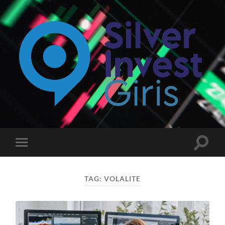
Silverinvest
Giriş
-
Silver
invest
Toggle
Toggle
Güncel
search
mobile
Giriş
field
menu
Adresi
TAG:
VOLALITE