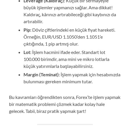
Leverage (Kaldıraç):
Küçük bir sermayeyle
büyük işlemler yapmanızı sağlar. Ama dikkat!
Kaldıraç, kârınızı artırabileceği gibi kaybınızı da
artırabilir.
Pip:
Döviz çiftlerindeki en küçük fiyat hareketi.
Örneğin, EUR/USD 1.1050’den 1.1051’e
çıktığında, 1 pip artmış olur.
Lot:
İşlem hacmini ifade eder. Standart lot
100.000 birimdir, ama mini ve mikro lotlarla
küçük yatırımlarla başlayabilirsiniz.
Margin (Teminat):
İşlem yapmak için hesabınızda
bulunması gereken minimum tutar.
Bu kavramları öğrendikten sonra, Forex’te işlem yapmak
bir matematik problemi çözmek kadar kolay hale
gelecek. Tabii, biraz pratik yapmak şart!