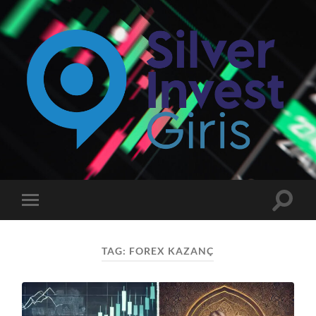
Silverinvest
Giriş
-
Silver
invest
Toggle
Toggle
Güncel
search
mobile
Giriş
field
menu
Adresi
TAG:
FOREX KAZANÇ