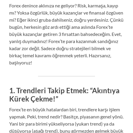
Forex denince aklınıza ne geliyor? Risk, karmaşa, kayıp
mı? Yoksa özgürlük, büyük kazançlar ve finansal özgüven
mi? Eğer ikinci gruba dahilseniz, doğru yerdesiniz. Çünkü
bugün, herkesin göz ardı ettiği ama aslında Forex’te
büyük kazançlar getiren 3 fırsattan bahsedeceğim. Evet,
yanlış duymadınız! Forex’te para kazanmak sandığınız
kadar zor değil. Sadece doğru stratejileri bilmek ve
birkaç temel kavramı öğrenmek yeterli. Hazırsanız,
başlıyoruz!
1.
Trendleri Takip Etmek: “Akıntıya
Kürek Çekme!”
Forex’te en büyük hatalardan biri, trendlere karşı işlem
yapmak. Peki, trend nedir? Basitçe, piyasanın genel yönü.
Yani bir para birimi yükseliyorsa (yukarı trend) ya da
düşüyorsa (aşağı trend), bunu görmezden gelmek büyük