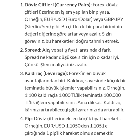
Döviz Çiftleri (Currency Pairs):
Forex, döviz
çiftleri üzerinden işlem yapılan bir piyasa.
Örneğin, EUR/USD (Euro/Dolar) veya GBP/JPY
(Sterlin/Yen) gibi. Bu çiftlerde bir para biriminin
değeri diğerine göre artar veya azalır. Sizin
göreviniz, bu hareketleri doğru tahmin etmek.
Spread:
Alış ve satış fiyatı arasındaki fark.
Spread ne kadar düşükse, sizin için o kadar iyi.
Çünkü işlem maliyetiniz azalır.
Kaldıraç (Leverage):
Forex’in en büyük
avantajlarından biri. Kaldıraç sayesinde küçük bir
teminatla büyük işlemler yapabilirsiniz. Örneğin,
1:100 kaldıraçla 1.000 TL’lik teminatla 100.000
TL’lik işlem yapabilirsiniz. Ama dikkat! Kaldıraç
kârınızı artırabileceği gibi zararınızı da artırabilir.
Pip:
Döviz çiftlerindeki en küçük fiyat hareketi.
Örneğin, EUR/USD 1.1050’den 1.1051’e
çıktığında 1 pip’lik hareket olmuş demektir.