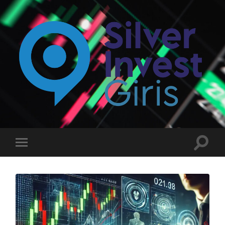
Silverinvest
Giriş
-
Silver
invest
Toggle
Toggle
Güncel
search
mobile
Giriş
field
menu
Adresi