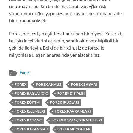
unutmayın, bu işin bir de risk tarafı var. Eğer risk
yönetimini doğru yapmazsanız, kaybetme ihtimaliniz de
bir o kadar yüksek.
Forex, herkes için eşit fırsatlar sunan bir piyasa. Yeter ki,
bu işin inceliklerini öğrenin, sabırlı olun ve disiplinli bir
şekilde ilerleyin. Belki de bir gün, siz de forex ile
milyonlara ulaşanlar arasında yer alacaksınız.
Forex
FOREX
FOREX ANALIZ
FOREX BAŞARI
FOREX BAŞLANGIÇ
FOREX DISIPLIN
FOREX EĞITIMI
FOREX IPUÇLARI
FOREX IŞLEMLERI
FOREX KAVRAMLARI
FOREX KAZANÇ
FOREX KAZANÇ STRATEJILERI
FOREX KAZANMAK
FOREX MILYONLAR