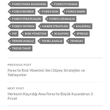
FOREX PARA KAZANMA
FOREX PIYASASI
FOREX REHBER
FOREX RISK
FOREX SABIR
FOREX STRATEJILERI
FOREX UZMANLIK
FOREX YATIRIM
HABER STRATEJISI
KALDIRAÇ
PIP
RISK YÖNETIMI
SCALPING
SPREAD
TEKNIK ANALIZ
TEMEL ANALIZ
TEMINAT
TREND TAKIP
PREVIOUS POST
Forex’te Risk Yönetimi: İleri Düzey Stratejiler ve
Yaklaşımlar
NEXT POST
Herkesin Kaçırdığı Ama Forex’te Büyük Kazandıran 3
Fırsat