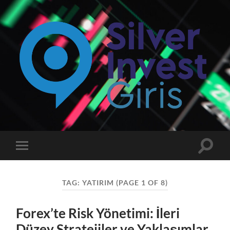
Silverinvest
Giriş
-
Silver
invest
Toggle
Toggle
Güncel
search
mobile
Giriş
field
menu
Adresi
TAG:
YATIRIM
(PAGE 1 OF 8)
Forex’te Risk Yönetimi: İleri
Düzey Stratejiler ve Yaklaşımlar