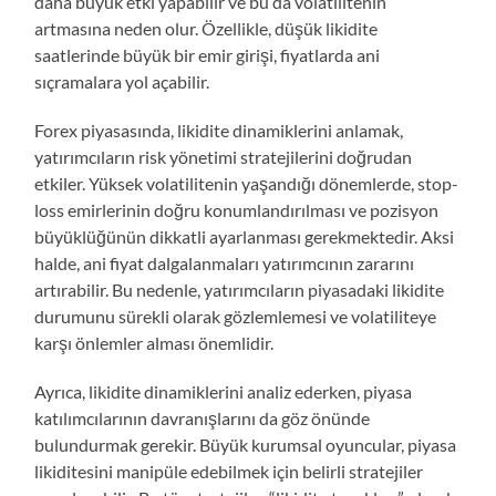
daha büyük etki yapabilir ve bu da volatilitenin
artmasına neden olur. Özellikle, düşük likidite
saatlerinde büyük bir emir girişi, fiyatlarda ani
sıçramalara yol açabilir.
Forex piyasasında, likidite dinamiklerini anlamak,
yatırımcıların risk yönetimi stratejilerini doğrudan
etkiler. Yüksek volatilitenin yaşandığı dönemlerde, stop-
loss emirlerinin doğru konumlandırılması ve pozisyon
büyüklüğünün dikkatli ayarlanması gerekmektedir. Aksi
halde, ani fiyat dalgalanmaları yatırımcının zararını
artırabilir. Bu nedenle, yatırımcıların piyasadaki likidite
durumunu sürekli olarak gözlemlemesi ve volatiliteye
karşı önlemler alması önemlidir.
Ayrıca, likidite dinamiklerini analiz ederken, piyasa
katılımcılarının davranışlarını da göz önünde
bulundurmak gerekir. Büyük kurumsal oyuncular, piyasa
likiditesini manipüle edebilmek için belirli stratejiler