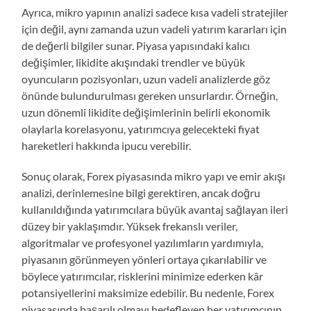
Ayrıca, mikro yapının analizi sadece kısa vadeli stratejiler
için değil, aynı zamanda uzun vadeli yatırım kararları için
de değerli bilgiler sunar. Piyasa yapısındaki kalıcı
değişimler, likidite akışındaki trendler ve büyük
oyuncuların pozisyonları, uzun vadeli analizlerde göz
önünde bulundurulması gereken unsurlardır. Örneğin,
uzun dönemli likidite değişimlerinin belirli ekonomik
olaylarla korelasyonu, yatırımcıya gelecekteki fiyat
hareketleri hakkında ipucu verebilir.
Sonuç olarak, Forex piyasasında mikro yapı ve emir akışı
analizi, derinlemesine bilgi gerektiren, ancak doğru
kullanıldığında yatırımcılara büyük avantaj sağlayan ileri
düzey bir yaklaşımdır. Yüksek frekanslı veriler,
algoritmalar ve profesyonel yazılımların yardımıyla,
piyasanın görünmeyen yönleri ortaya çıkarılabilir ve
böylece yatırımcılar, risklerini minimize ederken kâr
potansiyellerini maksimize edebilir. Bu nedenle, Forex
piyasasında başarılı olmayı hedefleyen her yatırımcının,