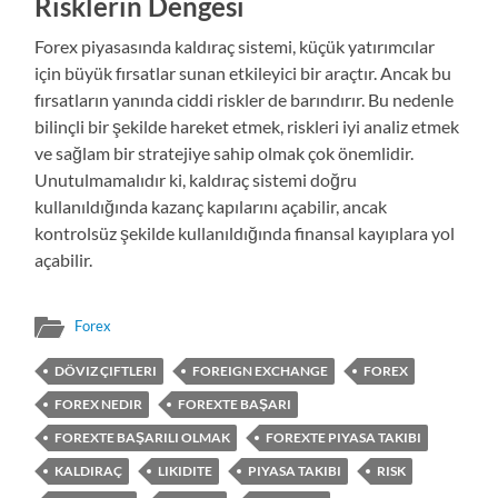
Risklerin Dengesi
Forex piyasasında kaldıraç sistemi, küçük yatırımcılar
için büyük fırsatlar sunan etkileyici bir araçtır. Ancak bu
fırsatların yanında ciddi riskler de barındırır. Bu nedenle
bilinçli bir şekilde hareket etmek, riskleri iyi analiz etmek
ve sağlam bir stratejiye sahip olmak çok önemlidir.
Unutulmamalıdır ki, kaldıraç sistemi doğru
kullanıldığında kazanç kapılarını açabilir, ancak
kontrolsüz şekilde kullanıldığında finansal kayıplara yol
açabilir.
Forex
DÖVIZ ÇIFTLERI
FOREIGN EXCHANGE
FOREX
FOREX NEDIR
FOREXTE BAŞARI
FOREXTE BAŞARILI OLMAK
FOREXTE PIYASA TAKIBI
KALDIRAÇ
LIKIDITE
PIYASA TAKIBI
RISK