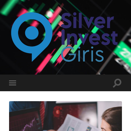
Silverinvest
Giriş
-
Silver
invest
Toggle
Toggle
Güncel
search
mobile
Giriş
field
menu
Adresi