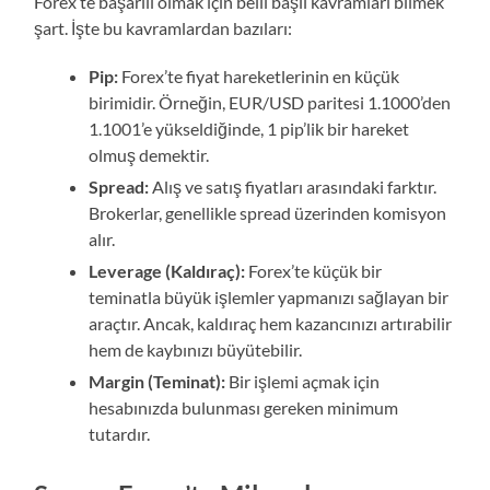
Forex’te başarılı olmak için belli başlı kavramları bilmek
şart. İşte bu kavramlardan bazıları:
Pip:
Forex’te fiyat hareketlerinin en küçük
birimidir. Örneğin, EUR/USD paritesi 1.1000’den
1.1001’e yükseldiğinde, 1 pip’lik bir hareket
olmuş demektir.
Spread:
Alış ve satış fiyatları arasındaki farktır.
Brokerlar, genellikle spread üzerinden komisyon
alır.
Leverage (Kaldıraç):
Forex’te küçük bir
teminatla büyük işlemler yapmanızı sağlayan bir
araçtır. Ancak, kaldıraç hem kazancınızı artırabilir
hem de kaybınızı büyütebilir.
Margin (Teminat):
Bir işlemi açmak için
hesabınızda bulunması gereken minimum
tutardır.