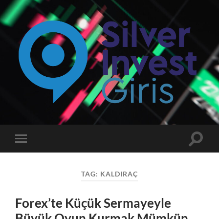
Silverinvest
Giriş
-
Silver
invest
Toggle
Toggle
Güncel
search
mobile
Giriş
field
menu
Adresi
TAG:
KALDIRAÇ
Forex’te Küçük Sermayeyle
Büyük Oyun Kurmak Mümkün