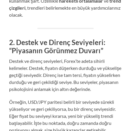
kullanmak şart. Özellikle
hareketli ortalamalar
ve
trend
çizgileri
, trendleri belirlemekte en büyük yardımcılarınız
olacak.
2.
Destek ve Direnç Seviyeleri:
“Piyasanın Görünmez Duvarı”
Destek ve direnç seviyeleri, Forex’te adeta sihirli
kelimeler. Destek, fiyatın düşerken durduğu ve yükselişe
geçtiği seviyedir. Direnç ise tam tersi, fiyatın yükselirken
durduğu ve geri çekildiği seviye. Bu seviyeler, piyasanın
psikolojisini anlamak için altın değerinde.
Örneğin, USD/JPY paritesi belirli bir seviyede sürekli
yükseliyor ve geri çekiliyorsa, bu bir direnç seviyesidir.
Eğer fiyat bu seviyeyi kırarsa, yeni bir yükseliş trendi
başlayabilir. İşte bu noktada, doğru zamanda doğru
pozisyonu almak, size büyük kazançlar getirebilir.